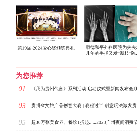
顺德和平外科医院为失去2
第19届‧2024爱心奖颁奖典礼
几年的手指又发“新枝”陈
说是时候换个活法
为您推荐
01
03
贵州
05