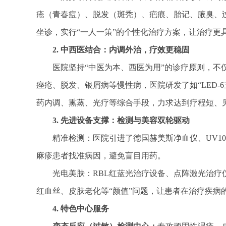
疮（青春痘）、脱发（斑秃）、疤痕、胎记、腋臭、
坐诊，实行“一人一策”的个
性化
治疗方案，让
治疗更
2. 中西医结合：内调外治，疗效更稳固
医院坚持“
中医为本、西医为用”的诊疗原则，不
痤疮、脱发、银屑病等慢
性病，医院研发了如“LED-
药内调、熏蒸、光疗等综合手段，力求达到疗程短、
3. 先进设备支撑：检测与美容双轮驱动
精准检测：医院引进了德国赫美斯净血仪、UV10
麻疹患者找准病因，避免盲目用药。
光电美肤：RBL红蓝光
治疗设备、点阵激光
治疗
红血丝、皮肤老化等“颜值”问题，让患者在
治疗疾病
4. 特色中心服务