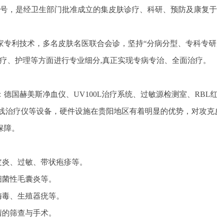
5号，是经卫生部门批准成立的集皮肤诊疗、科研、预防及康复
家专利技术，多名皮肤名医联合会诊，坚持“分病分型、专科专研
疗、护理等方面进行专业细分,真正实现专病专治、全面
治疗。
德国赫美斯净血仪、UV100L
治疗系统、过敏源检测室、RBL
线
治疗仪等设备，硬件设施在贵阳地区有着明显的优势，对攻克
保障。
皮炎、过敏、带状疱疹等。
细菌
性毛囊炎等。
梅毒、生殖器疣等。
瘤的筛查与手术。