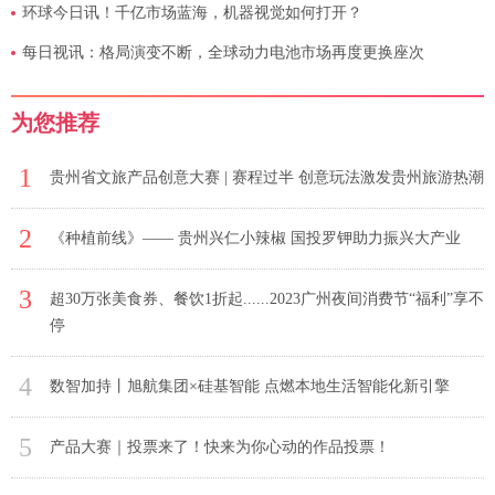
环球今日讯！千亿市场蓝海，机器视觉如何打开？
每日视讯：格局演变不断，全球动力电池市场再度更换座次
为您推荐
1
贵州省文旅产品创意大赛 | 赛程过半 创意玩法激发贵州旅游热潮
2
《种植前线》—— 贵州兴仁小辣椒 国投罗钾助力振兴大产业
3
超30万张美食券、餐饮1折起......2023广州夜间消费节“福利”享不
停
4
数智加持丨旭航集团×硅基智能 点燃本地生活智能化新引擎
5
产品大赛｜投票来了！快来为你心动的作品投票！