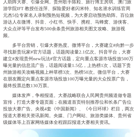
人助阵大赛、引爆全网。贵州歌手陈粒、旅行博主房琪、澳门旅
游学院IFT 教授任连萍、探险爱好者闪米特、知名潜水训练官周
元杰5位专家名人录制预热短视频，为大赛启动预热助阵。百位旅
游达人在微博、抖音、小红书、快手、携程、马蜂窝、游侠客、
大众点评等平台发布500余条贵州旅游相关图文攻略、旅游视
频。
多平台营销
，
引爆大赛热度
。
微博平台，大赛建立#向黔一步
寻找新贵玩家#官方话题，话题阅读量2.1亿次。抖音平台，大赛
建立#发现贵州new玩法#官方话题，定向重点客源市场投放500万
曝光量的信息流广告，话题阅读量1.5亿，上热榜1次，话题下贵
州旅游相关攻略视频上种草榜3次、热榜50次。微信平台，大赛
在朋友圈定向重点客源市场投放100万曝光量的大众投票广告，
最终投票总数130万票。
媒体发声
，
争相报道
。
大赛战略联合人民网贵州频道做专题
宣传，打造大赛专题页面；在频道首页特别推荐位和长条广告位
投放大赛广告。央视4套《中国新闻》、《今日环球》栏目，两次
报道大赛相关资讯新闻。央媒、门户网站、旅游类媒体、贵州省
级媒体等上百家网络媒体全程跟踪报道大赛相关资讯。